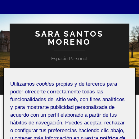
SARA SANTOS
MORENO
Espacio Personal
Utilizamos
cookies
propias y de terceros para
Altern
Alternar
poder ofrecerte correctamente todas las
el
el
campo
funcionalidades del sitio web, con fines analíticos
menú
de
móvil
y para mostrarte publicidad personalizada de
búsqu
Pràctica 1: Procés, mètodes i
acuerdo con un perfil elaborado a partir de tus
espai personal
hábitos de navegación. Puedes aceptar, rechazar
o configurar tus preferencias haciendo clic abajo,
18 OCTUBRE, 2021
/
SIN COMENTARIOS
u obtener más información en nuestra
política de