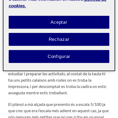
cookies.
Disseny centrat en les
Pública
persones
Aceptar
Com ja vaig introduir en la entrada anterior de Folio
l’espai que vaig triar va ser una habitació de la meva casa,
Rechazar
i ara per aquesta pràctica he triat l’activitat que més faig
en l’habitació, que és estudiar i preparar els treballs per
la carrera. És un espai bastant ample amb una taula de
Configurar
vidre que és on es troba el portàtil, les llibretes i els
bolígrafs, retoladors que utilitzo per fer els apunts per
estudiar i preparar les activitats, al costat de la taula hi
ha uns petits calaixos amb rodes on es troba la
impressora, i per descomptat es troba la cadira on estic
asseguda mentre estic treballant.
El plànol a mà alçada que presento és a escala 5/100 ja
que crec que era l’escala més adient en aquest cas, ja que
són mesures més petites que no pas si fos en un espai